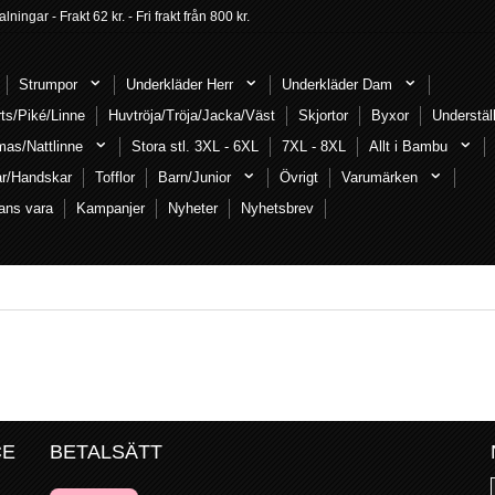
ngar - Frakt 62 kr. - Fri frakt från 800 kr.
Strumpor
Underkläder Herr
Underkläder Dam
rts/Piké/Linne
Huvtröja/Tröja/Jacka/Väst
Skjortor
Byxor
Understäl
mas/Nattlinne
Stora stl. 3XL - 6XL
7XL - 8XL
Allt i Bambu
ar/Handskar
Tofflor
Barn/Junior
Övrigt
Varumärken
ans vara
Kampanjer
Nyheter
Nyhetsbrev
CE
BETALSÄTT