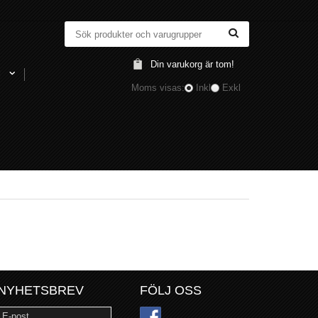
Din varukorg är tom!
l
Moms visas:
Inkl
Exkl
NYHETSBREV
FÖLJ OSS