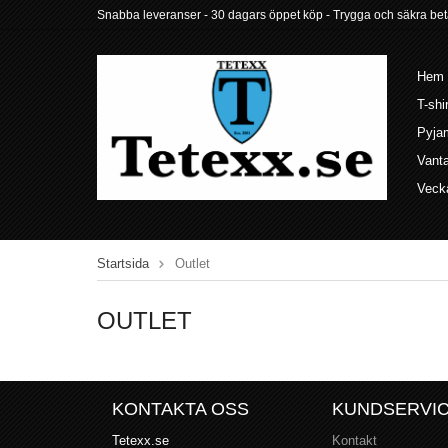
Snabba leveranser - 30 dagars öppet köp - Trygga och säkra betalni
Hem
T-shi
Pyja
Vant
Veck
Startsida
Outlet
OUTLET
KONTAKTA OSS
KUNDSERVI
Tetexx.se
Kontakt