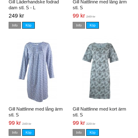
Gill Läderhandske fodrad
Gill Nattlinne med lång ärm
dam stl. S - L
stl. S
249 kr
99 kr
249 kr
Info
Köp
Info
Köp
Gill Nattlinne med lång ärm
Gill Nattlinne med kort ärm
stl. S
stl. S
99 kr
99 kr
249 kr
229 kr
Info
Köp
Info
Köp