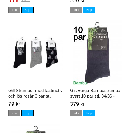
99 kr
229 kr
249 kr
Info
Köp
Info
Köp
Gill Strumpor med kattmotiv
Gill/Berga Bambustrumpa
och lös resår 3 par stl.
svart 10 par stl. 34/36 -
37/39 - 40/42
46/48
79 kr
379 kr
Info
Köp
Info
Köp