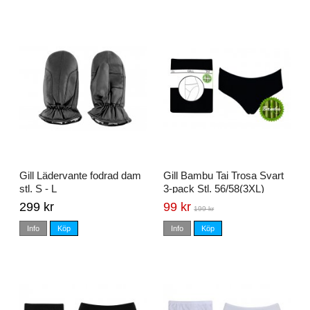
Gill Lädervante fodrad dam
Gill Bambu Tai Trosa Svart
stl. S - L
3-pack Stl. 56/58(3XL)
299 kr
99 kr
199 kr
Info
Köp
Info
Köp