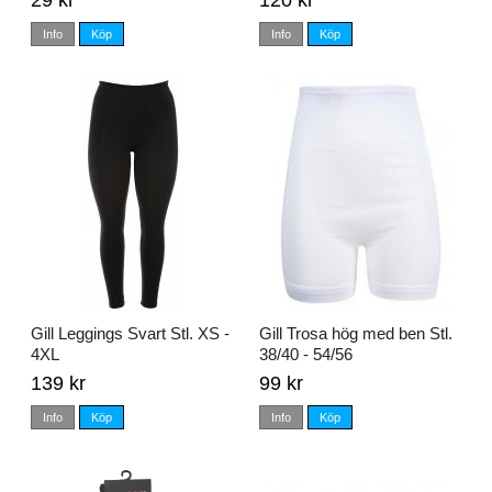
29 kr
120 kr
Info
Köp
Info
Köp
Gill Leggings Svart Stl. XS -
Gill Trosa hög med ben Stl.
4XL
38/40 - 54/56
139 kr
99 kr
Info
Köp
Info
Köp