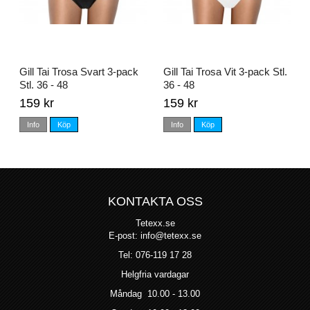
Gill Tai Trosa Svart 3-pack
Gill Tai Trosa Vit 3-pack Stl.
Stl. 36 - 48
36 - 48
159 kr
159 kr
Info
Köp
Info
Köp
KONTAKTA OSS
Tetexx.se
E-post: info@tetexx.se
Tel: 076-119 17 28
Helgfria vardagar
Måndag 10.00 - 13.00