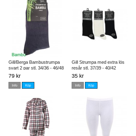
Gill/Berga Bambustrumpa
Gill Strumpa med extra lös
svart 2 par stl. 34/36 - 46/48
resår stl. 37/39 - 40/42
79 kr
35 kr
Info
Köp
Info
Köp