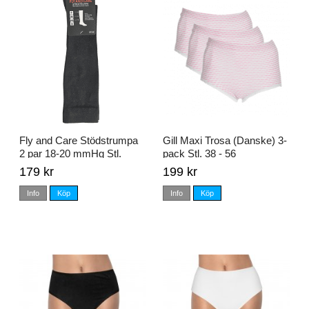
Fly and Care Stödstrumpa
Gill Maxi Trosa (Danske) 3-
2 par 18-20 mmHg Stl.
pack Stl. 38 - 56
34/36 - 40/42
179 kr
199 kr
Info
Köp
Info
Köp