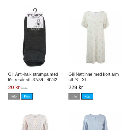
Gill Anti-halk strumpa med
Gill Nattlinne med kort ärm
lös resår stl. 37/39 - 40/42
stl. S - XL
20 kr
229 kr
39 kr
Info
Köp
Info
Köp