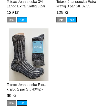
Tetexx Jeanssocka 3/4
Tetexx Jeanssocka Extra
Längd Extra Kraftig 3 par
kraftig 3 par Stl. 37/39
stl. 37/39 - 46/48
129 kr
129 kr
Info
Köp
Info
Köp
Tetexx Jeanssocka Extra
kraftig 2 par Stl. 40/42 -
46/48
99 kr
Info
Köp