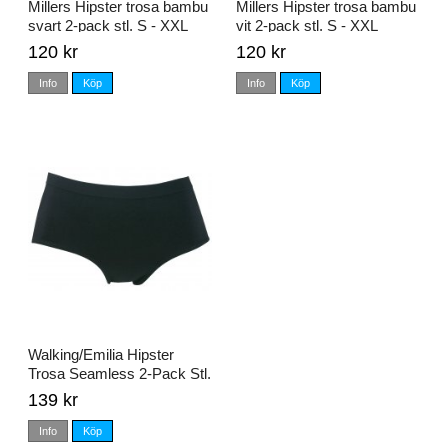
Millers Hipster trosa bambu
Millers Hipster trosa bambu
svart 2-pack stl. S - XXL
vit 2-pack stl. S - XXL
120 kr
120 kr
Info
Köp
Info
Köp
Walking/Emilia Hipster
Trosa Seamless 2-Pack Stl.
S - XL
139 kr
Info
Köp