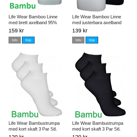
Life Wear Bamboo Linne
Life Wear Bamboo Linne
med brett axelband 95%
med justerbara axelband
Bambu
95% Bambu
159 kr
139 kr
Info
Köp
Info
Köp
Life Wear Bambustrumpa
Life Wear Bambustrumpa
med kort skaft 3 Par Stl.
med kort skaft 3 Par Stl.
34/36 - 46/48
34/36 - 46/48