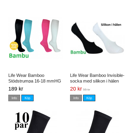
Life Wear Bamboo
Life Wear Bamboo Invisible-
Stödstrumpa 16-18 mmHG
socka med silikon i hälen
Stl. 37/39 - 40/42
189 kr
20 kr
55 kr
Info
Köp
Info
Köp