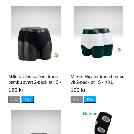
Millers Classic brief trosa
Millers Hipster trosa bambu
bambu svart 2-pack stl. S -
vit 2-pack stl. S - XXL
XXL
120 kr
120 kr
Info
Köp
Info
Köp