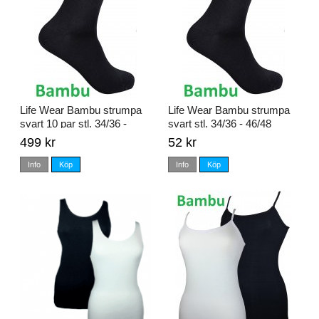
Life Wear Bambu strumpa
Life Wear Bambu strumpa
svart 10 par stl. 34/36 -
svart stl. 34/36 - 46/48
46/48
499 kr
52 kr
Info
Köp
Info
Köp