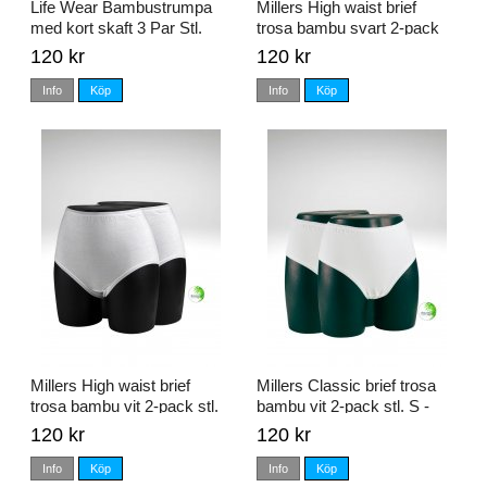
Life Wear Bambustrumpa
Millers High waist brief
med kort skaft 3 Par Stl.
trosa bambu svart 2-pack
34/36 - 46/48
stl. S - XXL
120 kr
120 kr
Info
Köp
Info
Köp
Millers High waist brief
Millers Classic brief trosa
trosa bambu vit 2-pack stl.
bambu vit 2-pack stl. S -
S - XXL
XXL
120 kr
120 kr
Info
Köp
Info
Köp