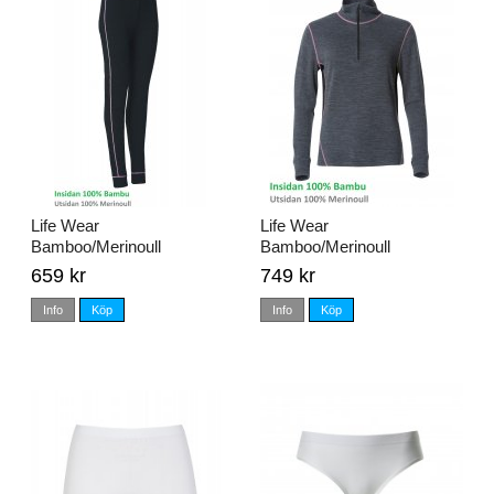
Life Wear
Life Wear
Bamboo/Merinoull
Bamboo/Merinoull
Långkalsong Dam stl. S -
Undertröja Dam stl. S - XL
659 kr
749 kr
XL
Info
Köp
Info
Köp