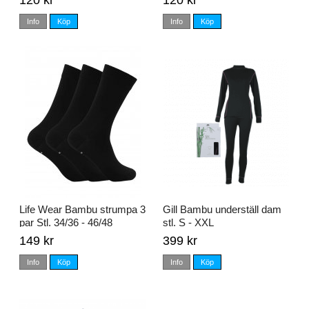
120 kr
120 kr
Info
Köp
Info
Köp
Life Wear Bambu strumpa 3
Gill Bambu underställ dam
par Stl. 34/36 - 46/48
stl. S - XXL
149 kr
399 kr
Info
Köp
Info
Köp