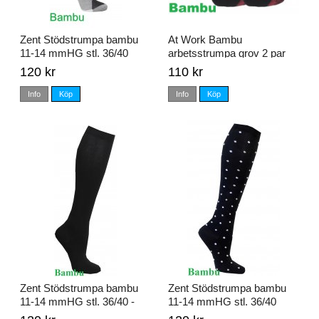
Zent Stödstrumpa bambu
At Work Bambu
11-14 mmHG stl. 36/40
arbetsstrumpa grov 2 par
stl. 35/38 - 43/46
120 kr
110 kr
Info
Köp
Info
Köp
Zent Stödstrumpa bambu
Zent Stödstrumpa bambu
11-14 mmHG stl. 36/40 -
11-14 mmHG stl. 36/40
41/45