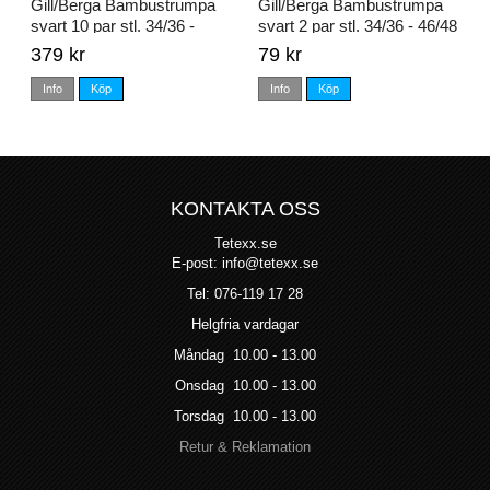
Gill/Berga Bambustrumpa
Gill/Berga Bambustrumpa
svart 10 par stl. 34/36 -
svart 2 par stl. 34/36 - 46/48
46/48
379 kr
79 kr
Info
Köp
Info
Köp
KONTAKTA OSS
Tetexx.se
E-post: info@tetexx.se
Tel: 076-119 17 28
Helgfria vardagar
Måndag 10.00 - 13.00
Onsdag 10.00 - 13.00
Torsdag 10.00 - 13.00
Retur & Reklamation