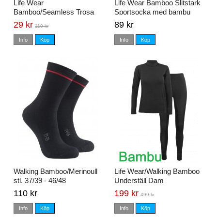
Life Wear
Life Wear Bamboo Slitstark
Bamboo/Seamless Trosa
Sportsocka med bambu
Svart stl. S + XL
29 kr
89 kr
110 kr
Info
Köp
Info
Köp
Walking Bamboo/Merinoull
Life Wear/Walking Bamboo
stl. 37/39 - 46/48
Underställ Dam
110 kr
199 kr
499 kr
Info
Köp
Info
Köp