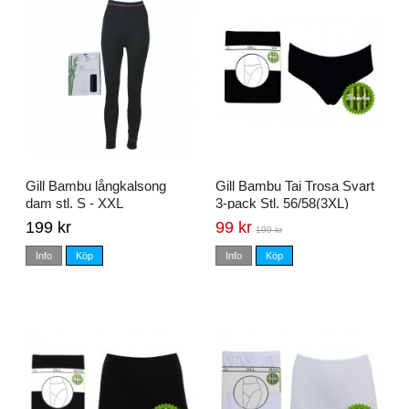
Gill Bambu långkalsong
Gill Bambu Tai Trosa Svart
dam stl. S - XXL
3-pack Stl. 56/58(3XL)
199 kr
99 kr
199 kr
Info
Köp
Info
Köp