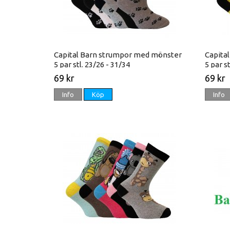
Capital Barn strumpor med mönster
Capita
5 par stl. 23/26 - 31/34
5 par s
69 kr
69 kr
Info
Köp
Info