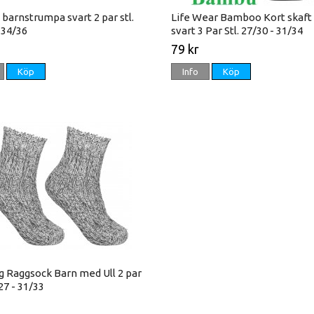
barnstrumpa svart 2 par stl.
Life Wear Bamboo Kort skaft
 34/36
svart 3 Par Stl. 27/30 - 31/34
79 kr
Köp
Info
Köp
g Raggsock Barn med Ull 2 par
/27 - 31/33