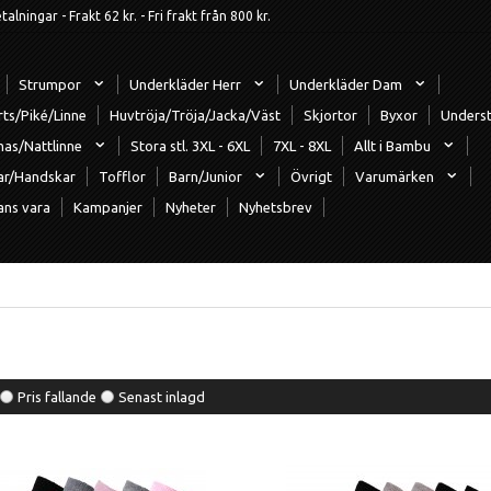
ningar - Frakt 62 kr. - Fri frakt från 800 kr.
Strumpor
Underkläder Herr
Underkläder Dam
rts/Piké/Linne
Huvtröja/Tröja/Jacka/Väst
Skjortor
Byxor
Underst
mas/Nattlinne
Stora stl. 3XL - 6XL
7XL - 8XL
Allt i Bambu
ar/Handskar
Tofflor
Barn/Junior
Övrigt
Varumärken
ans vara
Kampanjer
Nyheter
Nyhetsbrev
Pris fallande
Senast inlagd