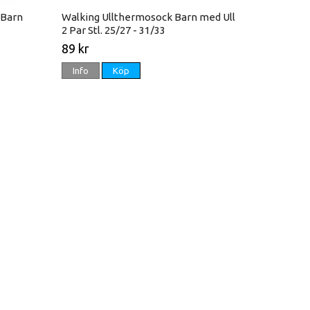
 Barn
Walking Ullthermosock Barn med Ull
2 Par Stl. 25/27 - 31/33
89 kr
Info
Köp