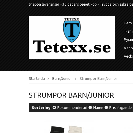
Snabba leveranser - 30 dagars öppet köp - Trygga och säkra betal
Hem
T-shi
Pyja
Vant
Veck
Startsida
Barn/Junior
Strumpor Barn/Junior
STRUMPOR BARN/JUNIOR
Sortering:
Rekommenderad
Namn
Pris stigande