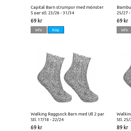
Capital Barn strumpor med mönster
Bambu 
5 par stl. 23/26 - 31/34
25/27 -
69 kr
69 kr
Info
Köp
Info
Walking Raggsock Barn med Ull 2 par
Walkin
Stl. 17/18 - 22/24
Stl. 25
69 kr
89 kr