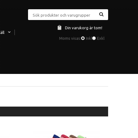
Din varukorg är tom!
äll
Moms visas:
Inkl
Exkl