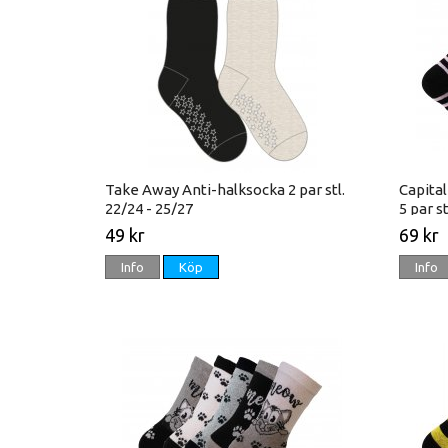
Take Away Anti-halksocka 2 par stl.
Capita
22/24 - 25/27
5 par s
49 kr
69 kr
Info
Köp
Info