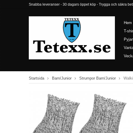
Snabba leveranser - 30 dagars öppet köp - Trygga och säkra betalni
Hem
T-shi
Pyja
Vant
Veck
Startsida
Barn/Junior
Strumpor Barn/Junior
Walki