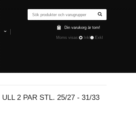
Din varukorg är tom!
l
Moms visas:
Inkl
Exkl
 2 PAR STL. 25/27 - 31/33