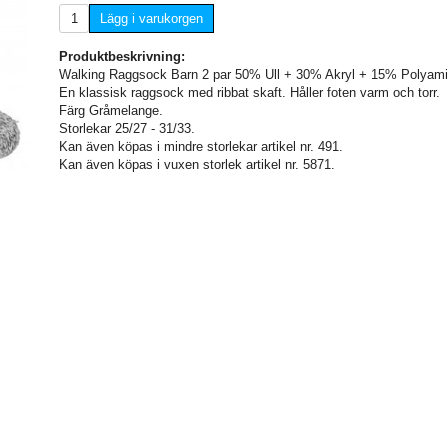
Lägg i varukorgen
Produktbeskrivning:
Walking Raggsock Barn 2 par 50% Ull + 30% Akryl + 15% Polyami
En klassisk raggsock med ribbat skaft. Håller foten varm och torr.
Färg Gråmelange.
Storlekar 25/27 - 31/33.
Kan även köpas i mindre storlekar artikel nr. 491.
Kan även köpas i vuxen storlek artikel nr. 5871.