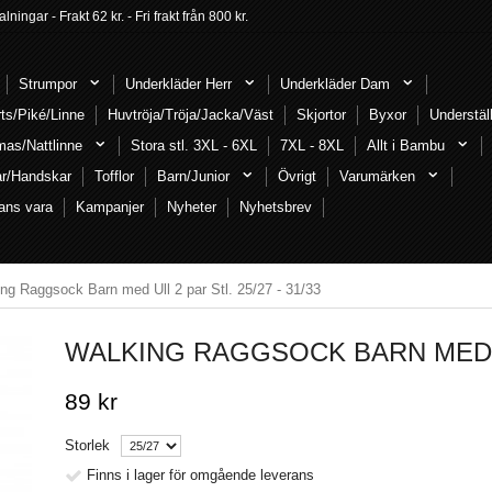
ngar - Frakt 62 kr. - Fri frakt från 800 kr.
Strumpor
Underkläder Herr
Underkläder Dam
rts/Piké/Linne
Huvtröja/Tröja/Jacka/Väst
Skjortor
Byxor
Understäl
mas/Nattlinne
Stora stl. 3XL - 6XL
7XL - 8XL
Allt i Bambu
ar/Handskar
Tofflor
Barn/Junior
Övrigt
Varumärken
ans vara
Kampanjer
Nyheter
Nyhetsbrev
ng Raggsock Barn med Ull 2 par Stl. 25/27 - 31/33
WALKING RAGGSOCK BARN MED ULL
89 kr
Storlek
Finns i lager för omgående leverans