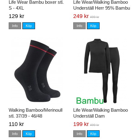
Life Wear Bambu boxer stl.
Life Wear/Walking Bamboo
S - 4XL
Underställ Herr 95% Bambu
129 kr
249 kr
499 kr
Info
Köp
Info
Köp
Walking Bamboo/Merinoull
Life Wear/Walking Bamboo
stl. 37/39 - 46/48
Underställ Dam
110 kr
199 kr
499 kr
Info
Köp
Info
Köp