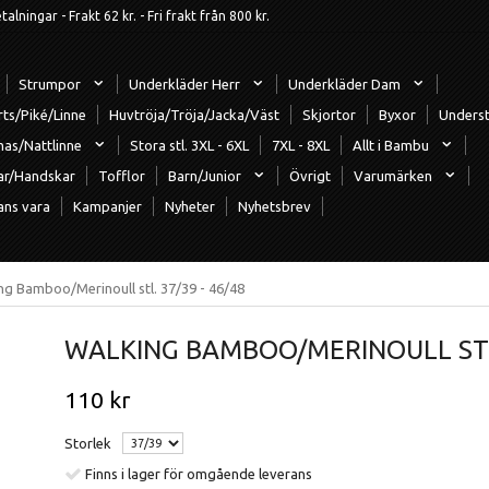
ningar - Frakt 62 kr. - Fri frakt från 800 kr.
Strumpor
Underkläder Herr
Underkläder Dam
rts/Piké/Linne
Huvtröja/Tröja/Jacka/Väst
Skjortor
Byxor
Underst
mas/Nattlinne
Stora stl. 3XL - 6XL
7XL - 8XL
Allt i Bambu
ar/Handskar
Tofflor
Barn/Junior
Övrigt
Varumärken
ans vara
Kampanjer
Nyheter
Nyhetsbrev
ng Bamboo/Merinoull stl. 37/39 - 46/48
WALKING BAMBOO/MERINOULL STL.
110 kr
Storlek
Finns i lager för omgående leverans