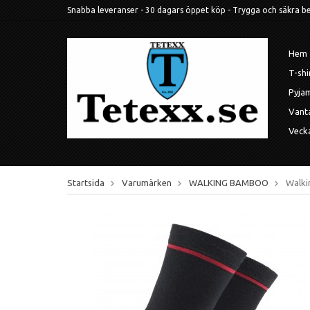
Snabba leveranser - 30 dagars öppet köp - Trygga och säkra betal
Hem
T-shi
Pyja
Vant
Veck
Startsida
Varumärken
WALKING BAMBOO
Walki