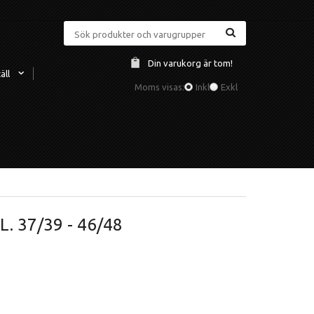
Din varukorg är tom!
äll
Moms visas:
Inkl
Exkl
 37/39 - 46/48