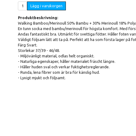
Lägg i varukorgen
Produktbeskrivning:
Walking Bamboo/Merinoull 50% Bambu + 30% Merinoull 18% Polyam
En tunn socka med bambu/merinoull för högsta komfort. Med först
Andas fantastiskt bra. Utmärkt för svettiga fötter. Håller foten var
Väldigt följsam lätt att ta på. Perfekt att ha som första lager på fo
Färg Svart.
Storlekar 37/39 - 46/48.
- Miljövänligt material, odlas helt organiskt.
- Naturliga egenskaper, håller materialet fräscht längre.
- Håller huden sval och verkar fuktighetsreglerande.
- Runda, lena fibrer som är bra för känslig hud.
- Lyxigt mjukt och följsamt.