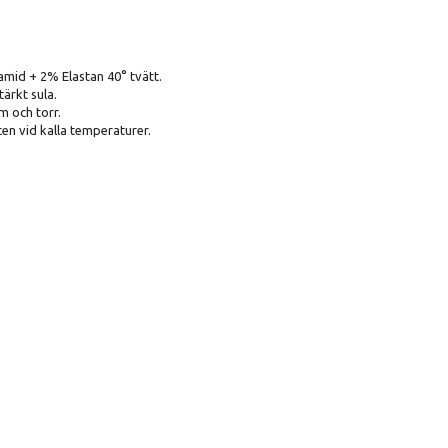
id + 2% Elastan 40° tvätt.
ärkt sula.
m och torr.
ten vid kalla temperaturer.