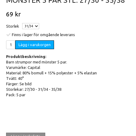
MÖNSTER 5 PAR STL. 27/30 - 35/38
69 kr
Storlek
Finns i lager för omgående leverans
Lägg i varukorgen
Produktbeskrivning:
Barn strumpor med mönster 5 par.
Varumärke: Capital
Material: 80% bomull + 15% polyester + 5% elastan
Tvätt: 40°
Färger: Se bild
Storlekar: 27/30 - 31/34 - 35/38
Pack: 5 par