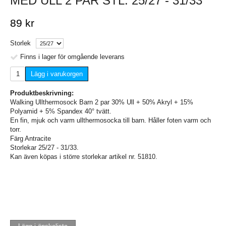
MED ULL 2 PAR STL. 25/27 - 31/33
89 kr
Storlek
Finns i lager för omgående leverans
Lägg i varukorgen
Produktbeskrivning:
Walking Ullthermosock Barn 2 par 30% Ull + 50% Akryl + 15%
Polyamid + 5% Spandex 40° tvätt.
En fin, mjuk och varm ullthermosocka till barn. Håller foten varm och
torr.
Färg Antracite
Storlekar 25/27 - 31/33.
Kan även köpas i större storlekar artikel nr. 51810.