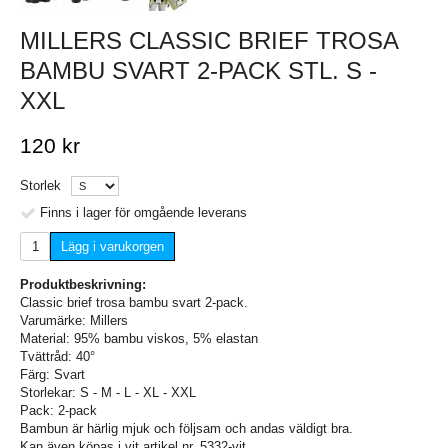
MILLERS CLASSIC BRIEF TROSA
BAMBU SVART 2-PACK STL. S -
XXL
120 kr
Storlek
Finns i lager för omgående leverans
Lägg i varukorgen
Produktbeskrivning:
Classic brief trosa bambu svart 2-pack.
Varumärke: Millers
Material: 95% bambu viskos, 5% elastan
Tvättråd: 40°
Färg: Svart
Storlekar: S - M - L - XL - XXL
Pack: 2-pack
Bambun är härlig mjuk och följsam och andas väldigt bra.
Kan även köpas i vit artikel nr. 5332-vit