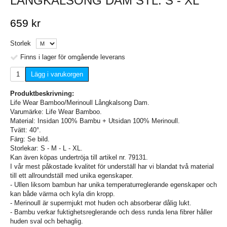
LÅNGKALSONG DAM STL. S - XL
659 kr
Storlek
Finns i lager för omgående leverans
Lägg i varukorgen
Produktbeskrivning:
Life Wear Bamboo/Merinoull Långkalsong Dam.
Varumärke: Life Wear Bamboo.
Material: Insidan 100% Bambu + Utsidan 100% Merinoull.
Tvätt: 40°.
Färg: Se bild.
Storlekar: S - M - L - XL.
Kan även köpas undertröja till artikel nr. 79131.
I vår mest påkostade kvalitet för underställ har vi blandat två material
till ett allroundställ med unika egenskaper.
- Ullen liksom bambun har unika temperaturreglerande egenskaper och
kan både värma och kyla din kropp.
- Merinoull är supermjukt mot huden och absorberar dålig lukt.
- Bambu verkar fuktighetsreglerande och dess runda lena fibrer håller
huden sval och behaglig.