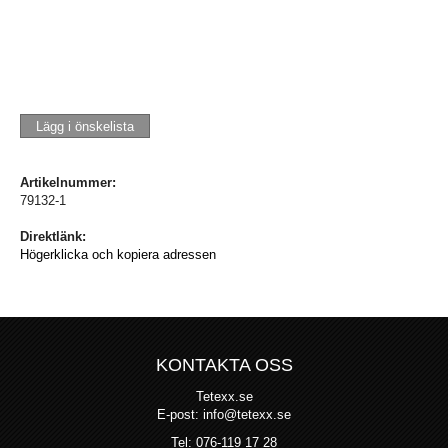
Lägg i önskelista
Artikelnummer:
79132-1
Direktlänk:
Högerklicka och kopiera adressen
KONTAKTA OSS
Tetexx.se
E-post: info@tetexx.se
Tel: 076-119 17 28