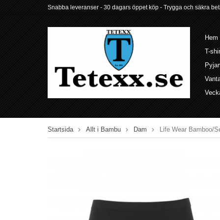
Snabba leveranser - 30 dagars öppet köp - Trygga och säkra betalni
Hem
T-shi
Pyja
Vant
Veck
Startsida
Allt i Bambu
Dam
Life Wear Bamboo/Se