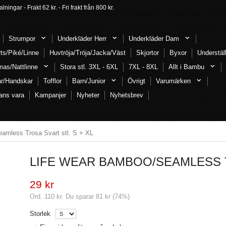
ngar - Frakt 62 kr. - Fri frakt från 800 kr.
Strumpor
Underkläder Herr
Underkläder Dam
rts/Piké/Linne
Huvtröja/Tröja/Jacka/Väst
Skjortor
Byxor
Understäl
mas/Nattlinne
Stora stl. 3XL - 6XL
7XL - 8XL
Allt i Bambu
ar/Handskar
Tofflor
Barn/Junior
Övrigt
Varumärken
ans vara
Kampanjer
Nyheter
Nyhetsbrev
amless Trosa Svart stl. S + XL
LIFE WEAR BAMBOO/SEAMLESS T
29 kr
Ord.
110 kr
. Du sparar
81 kr
(
74
%)
Storlek