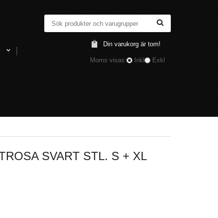
Din varukorg är tom!
l
Moms visas:
Inkl
Exkl
ROSA SVART STL. S + XL