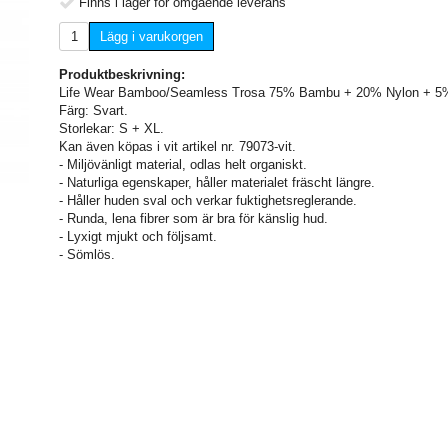
Finns i lager för omgående leverans
Lägg i varukorgen
Produktbeskrivning:
Life Wear Bamboo/Seamless Trosa 75% Bambu + 20% Nylon + 5% 
Färg: Svart.
Storlekar: S + XL.
Kan även köpas i vit artikel nr. 79073-vit.
- Miljövänligt material, odlas helt organiskt.
- Naturliga egenskaper, håller materialet fräscht längre.
- Håller huden sval och verkar fuktighetsreglerande.
- Runda, lena fibrer som är bra för känslig hud.
- Lyxigt mjukt och följsamt.
- Sömlös.