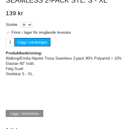
SEAMLESS 2-PACK STL. S - XL
139 kr
Storlek
Finns i lager för omgående leverans
Lägg i varukorgen
Produktbeskrivning:
Walking/Emilia Hipster Trosa Seamless 2-pack 90% Polyamid + 10%
Elastan 40° tvätt.
Färg Svart
Storlekar S - XL.
Lägg i önskelista