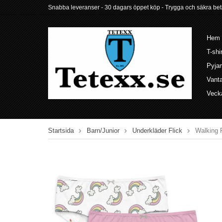
Snabba leveranser - 30 dagars öppet köp - Trygga och säkra betalni
Hem
T-shi
Pyja
Vant
Veck
Startsida
Barn/Junior
Underkläder Flick
Walking F