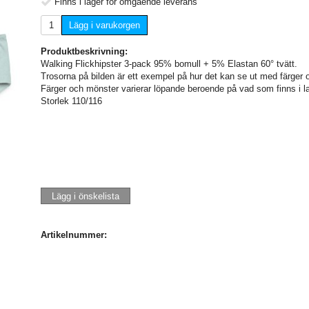
Finns i lager för omgående leverans
Lägg i varukorgen
Produktbeskrivning:
Walking Flickhipster 3-pack 95% bomull + 5% Elastan 60° tvätt.
Trosorna på bilden är ett exempel på hur det kan se ut med färger 
Färger och mönster varierar löpande beroende på vad som finns i la
Storlek 110/116
Lägg i önskelista
Artikelnummer: