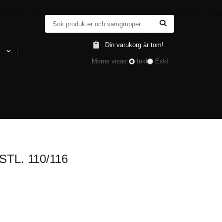
Din varukorg är tom!
l
Moms visas:
Inkl
Exkl
TL. 110/116