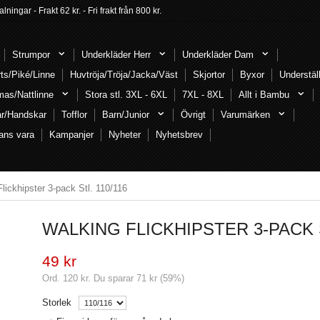
ngar - Frakt 62 kr. - Fri frakt från 800 kr.
Strumpor
Underkläder Herr
Underkläder Dam
rts/Piké/Linne
Huvtröja/Tröja/Jacka/Väst
Skjortor
Byxor
Understäl
mas/Nattlinne
Stora stl. 3XL - 6XL
7XL - 8XL
Allt i Bambu
ar/Handskar
Tofflor
Barn/Junior
Övrigt
Varumärken
ans vara
Kampanjer
Nyheter
Nyhetsbrev
lickhipster 3-pack Stl. 110/116
WALKING FLICKHIPSTER 3-PACK S
49 kr
Ord.
120 kr
. Du sparar
71 kr
(
59
%)
Storlek