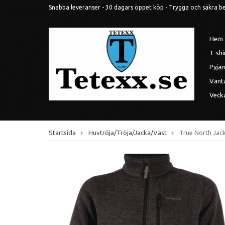
Snabba leveranser - 30 dagars öppet köp - Trygga och säkra betal
Hem
T-shi
Pyja
Vant
Veck
Startsida
Huvtröja/Tröja/Jacka/Väst
True North Jacka