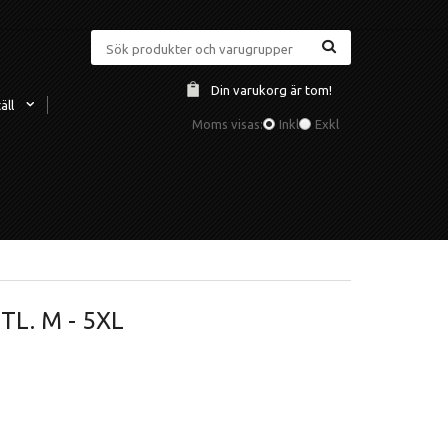
Din varukorg är tom!
äll
Moms visas:
Inkl
Exkl
L. M - 5XL