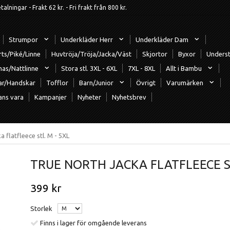
ningar - Frakt 62 kr. - Fri frakt från 800 kr.
Strumpor
Underkläder Herr
Underkläder Dam
rts/Piké/Linne
Huvtröja/Tröja/Jacka/Väst
Skjortor
Byxor
Underst
mas/Nattlinne
Stora stl. 3XL - 6XL
7XL - 8XL
Allt i Bambu
ar/Handskar
Tofflor
Barn/Junior
Övrigt
Varumärken
ans vara
Kampanjer
Nyheter
Nyhetsbrev
 flatfleece stl. M - 5XL
TRUE NORTH JACKA FLATFLEECE ST
399 kr
Storlek
Finns i lager för omgående leverans