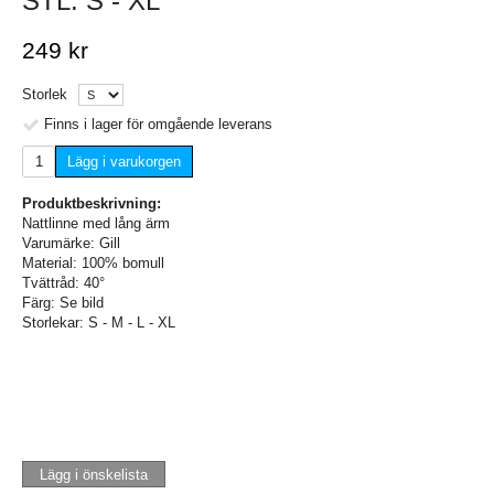
STL. S - XL
249 kr
Storlek
Finns i lager för omgående leverans
Lägg i varukorgen
Produktbeskrivning:
Nattlinne med lång ärm
Varumärke: Gill
Material: 100% bomull
Tvättråd: 40°
Färg: Se bild
Storlekar: S - M - L - XL
Lägg i önskelista