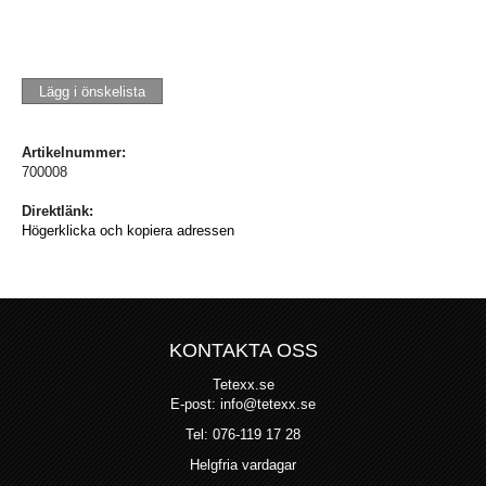
Lägg i önskelista
Artikelnummer:
700008
Direktlänk:
Högerklicka och kopiera adressen
KONTAKTA OSS
Tetexx.se
E-post: info@tetexx.se
Tel: 076-119 17 28
Helgfria vardagar