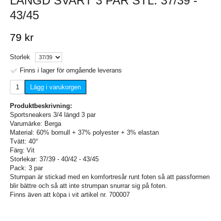
LÄNGD SVART 3 PAR STL. 37/39 -
43/45
79 kr
Storlek
Finns i lager för omgående leverans
Lägg i varukorgen
Produktbeskrivning:
Sportsneakers 3/4 längd 3 par
Varumärke: Berga
Material: 60% bomull + 37% polyester + 3% elastan
Tvätt: 40°
Färg: Vit
Storlekar: 37/39 - 40/42 - 43/45
Pack: 3 par
Stumpan är stickad med en komfortresår runt foten så att passformen
blir bättre och så att inte strumpan snurrar sig på foten.
Finns även att köpa i vit artikel nr. 700007