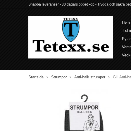
Snabba leveranser - 30 dagars öppet köp - Trygga och säkra betalni
Hem
T-shi
Pyja
Vant
Veck
Startsida
Strumpor
Anti-halk strumpor
Gill Anti-h