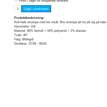
Finns i lager för omgående leverans
Lägg i varukorgen
Produktbeskrivning:
Anti-halk strumpa med lös resår. Bra strumpa att ha på sig på hala 
Varumärke: Gill
Material: 80% bomull + 18% polyamid + 2% elastan
Tvätt: 40°
Färg: Mörkgrå
Storlekar: 37/39 - 40/42