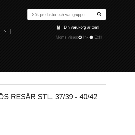
Din varukorg är tom!
l
Moms visas:
Inkl
Exkl
 RESÅR STL. 37/39 - 40/42