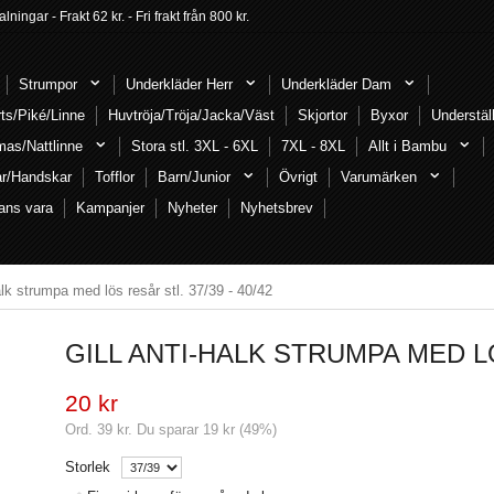
ngar - Frakt 62 kr. - Fri frakt från 800 kr.
Strumpor
Underkläder Herr
Underkläder Dam
rts/Piké/Linne
Huvtröja/Tröja/Jacka/Väst
Skjortor
Byxor
Understäl
mas/Nattlinne
Stora stl. 3XL - 6XL
7XL - 8XL
Allt i Bambu
ar/Handskar
Tofflor
Barn/Junior
Övrigt
Varumärken
ans vara
Kampanjer
Nyheter
Nyhetsbrev
alk strumpa med lös resår stl. 37/39 - 40/42
GILL ANTI-HALK STRUMPA MED LÖS
20 kr
Ord.
39 kr
. Du sparar
19 kr
(
49
%)
Storlek