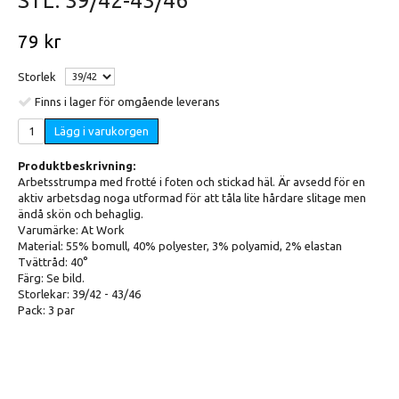
STL. 39/42-43/46
79 kr
Storlek
Finns i lager för omgående leverans
Lägg i varukorgen
Produktbeskrivning:
Arbetsstrumpa med frotté i foten och stickad häl. Är avsedd för en
aktiv arbetsdag noga utformad för att tåla lite hårdare slitage men
ändå skön och behaglig.
Varumärke: At Work
Material: 55% bomull, 40% polyester, 3% polyamid, 2% elastan
Tvättråd: 40°
Färg: Se bild.
Storlekar: 39/42 - 43/46
Pack: 3 par