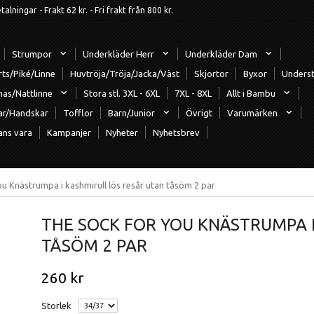
ningar - Frakt 62 kr. - Fri frakt från 800 kr.
Strumpor
Underkläder Herr
Underkläder Dam
rts/Piké/Linne
Huvtröja/Tröja/Jacka/Väst
Skjortor
Byxor
Underst
mas/Nattlinne
Stora stl. 3XL - 6XL
7XL - 8XL
Allt i Bambu
ar/Handskar
Tofflor
Barn/Junior
Övrigt
Varumärken
ans vara
Kampanjer
Nyheter
Nyhetsbrev
ou Knästrumpa i kashmirull lös resår utan tåsöm 2 par
THE SOCK FOR YOU KNÄSTRUMPA 
TÅSÖM 2 PAR
260 kr
Storlek