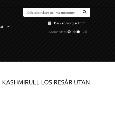
Din varukorg är tom!
äll
Moms visas:
Inkl
Exkl
I KASHMIRULL LÖS RESÅR UTAN