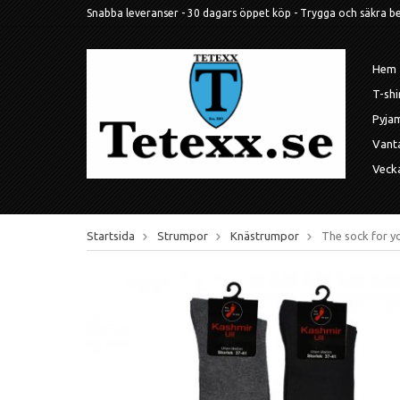
Snabba leveranser - 30 dagars öppet köp - Trygga och säkra betal
Hem
T-shi
Pyja
Vant
Veck
Startsida
Strumpor
Knästrumpor
The sock for y