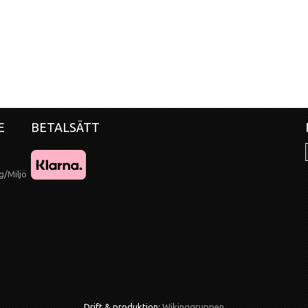
E
BETALSÄTT
g/Miljö
Drift & produktion:
Wikinggruppen