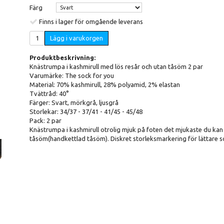
Färg
Finns i lager för omgående leverans
Lägg i varukorgen
Produktbeskrivning:
Knästrumpa i kashmirull med lös resår och utan tåsöm 2 par
Varumärke: The sock for you
Material: 70% kashmirull, 28% polyamid, 2% elastan
Tvättråd: 40°
Färger: Svart, mörkgrå, ljusgrå
Storlekar: 34/37 - 37/41 - 41/45 - 45/48
Pack: 2 par
Knästrumpa i kashmirull otrolig mjuk på foten det mjukaste du kan 
tåsöm(handkettlad tåsöm). Diskret storleksmarkering för lättare s