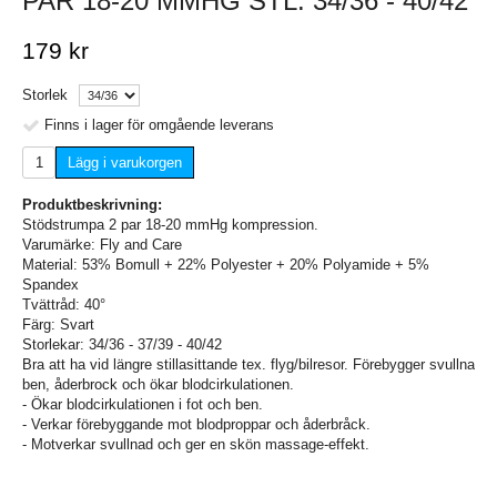
PAR 18-20 MMHG STL. 34/36 - 40/42
179 kr
Storlek
Finns i lager för omgående leverans
Lägg i varukorgen
Produktbeskrivning:
Stödstrumpa 2 par 18-20 mmHg kompression.
Varumärke: Fly and Care
Material: 53% Bomull + 22% Polyester + 20% Polyamide + 5%
Spandex
Tvättråd: 40°
Färg: Svart
Storlekar: 34/36 - 37/39 - 40/42
Bra att ha vid längre stillasittande tex. flyg/bilresor. Förebygger svullna
ben, åderbrock och ökar blodcirkulationen.
- Ökar blodcirkulationen i fot och ben.
- Verkar förebyggande mot blodproppar och åderbråck.
- Motverkar svullnad och ger en skön massage-effekt.