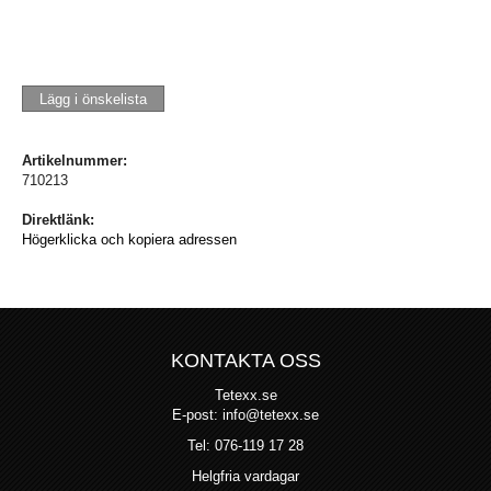
Lägg i önskelista
Artikelnummer:
710213
Direktlänk:
Högerklicka och kopiera adressen
KONTAKTA OSS
Tetexx.se
E-post: info@tetexx.se
Tel: 076-119 17 28
Helgfria vardagar