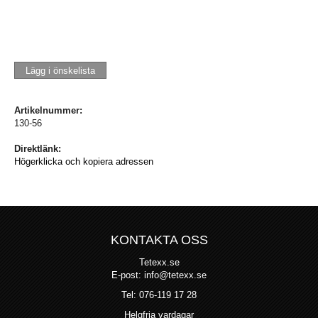
Lägg i önskelista
Artikelnummer:
130-56
Direktlänk:
Högerklicka och kopiera adressen
KONTAKTA OSS
Tetexx.se
E-post: info@tetexx.se
Tel: 076-119 17 28
Helgfria vardagar