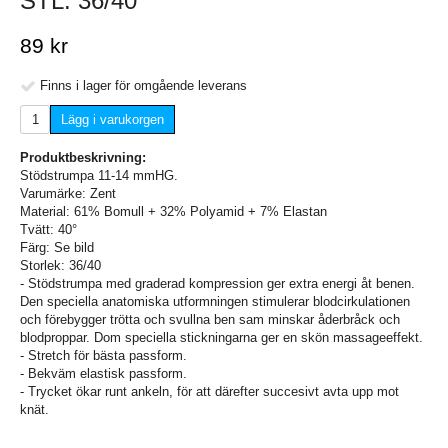
STL. 36/40
89 kr
Finns i lager för omgående leverans
Lägg i varukorgen
Produktbeskrivning:
Stödstrumpa 11-14 mmHG.
Varumärke: Zent
Material: 61% Bomull + 32% Polyamid + 7% Elastan
Tvätt: 40°
Färg: Se bild
Storlek: 36/40
- Stödstrumpa med graderad kompression ger extra energi åt benen.
Den speciella anatomiska utformningen stimulerar blodcirkulationen
och förebygger trötta och svullna ben sam minskar åderbråck och
blodproppar. Dom speciella stickningarna ger en skön massageeffekt.
- Stretch för bästa passform.
- Bekväm elastisk passform.
- Trycket ökar runt ankeln, för att därefter succesivt avta upp mot
knät.