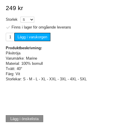
249 kr
Storlek
Finns i lager för omgående leverans
Lägg i varukorgen
Produktbeskrivning:
Pikétröja
Varumärke: Marine
Material: 100% bomull
Tvätt: 40°
Färg: Vit
Storlekar: S - M - L - XL - XXL - 3XL - 4XL - 5XL
Lägg i önskelista