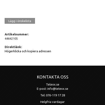
Lägg i önskelista
Artikelnummer:
44642105
Direktlänk:
Högerklicka och kopiera adressen
KONTAKTA OSS
Tetexx.se
E-post: info@tetexx.se
Tel: 076-119 17 28
Helgfria vardagar