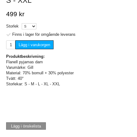
S - XXL
499 kr
Storlek
Finns i lager för omgående leverans
Lägg i varukorgen
Produktbeskrivning:
Flanell pyjamas dam
Varumärke: Gill
Material: 70% bomull + 30% polyester
Tvätt: 40°
Storlekar: S - M - L - XL - XXL
Lägg i önskelista