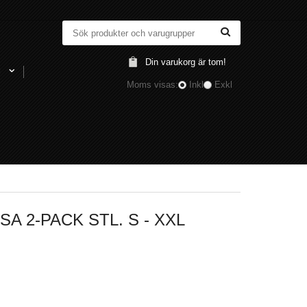
Din varukorg är tom!
l
Moms visas:
Inkl
Exkl
A 2-PACK STL. S - XXL