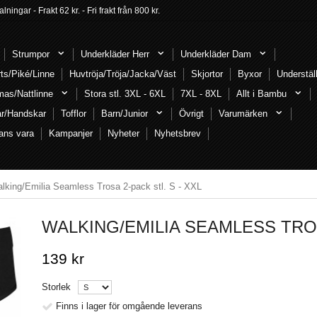
ngar - Frakt 62 kr. - Fri frakt från 800 kr.
Strumpor
Underkläder Herr
Underkläder Dam
rts/Piké/Linne
Huvtröja/Tröja/Jacka/Väst
Skjortor
Byxor
Understäl
mas/Nattlinne
Stora stl. 3XL - 6XL
7XL - 8XL
Allt i Bambu
ar/Handskar
Tofflor
Barn/Junior
Övrigt
Varumärken
ans vara
Kampanjer
Nyheter
Nyhetsbrev
lking/Emilia Seamless Trosa 2-pack stl. S - XXL
WALKING/EMILIA SEAMLESS TROS
139 kr
Storlek
Finns i lager för omgående leverans