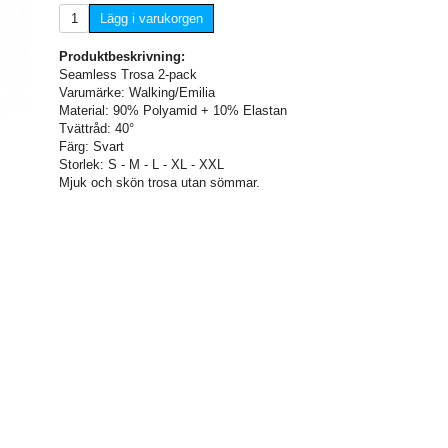
Lägg i varukorgen
Produktbeskrivning:
Seamless Trosa 2-pack
Varumärke: Walking/Emilia
Material: 90% Polyamid + 10% Elastan
Tvättråd: 40°
Färg: Svart
Storlek: S - M - L - XL - XXL
Mjuk och skön trosa utan sömmar.