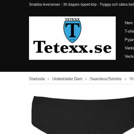
Snabba leveranser - 30 dagars öppet köp - Trygga och säkra betalni
Hem
T-shi
Pyja
Vant
Veck
Startsida
Underkläder Dam
Seamless/Sömlös
Wa