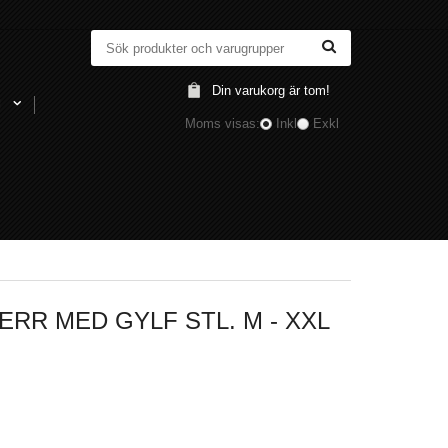
Din varukorg är tom!
l
Moms visas:
Inkl
Exkl
R MED GYLF STL. M - XXL