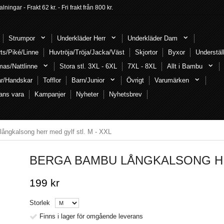
ngar - Frakt 62 kr. - Fri frakt från 800 kr.
Strumpor
Underkläder Herr
Underkläder Dam
rts/Piké/Linne
Huvtröja/Tröja/Jacka/Väst
Skjortor
Byxor
Understäl
mas/Nattlinne
Stora stl. 3XL - 6XL
7XL - 8XL
Allt i Bambu
ar/Handskar
Tofflor
Barn/Junior
Övrigt
Varumärken
ans vara
Kampanjer
Nyheter
Nyhetsbrev
ångkalsong herr med gylf stl. M - XXL
BERGA BAMBU LÅNGKALSONG HER
199 kr
Storlek
Finns i lager för omgående leverans