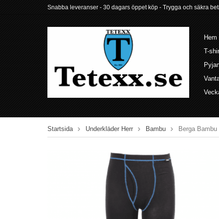
Snabba leveranser - 30 dagars öppet köp - Trygga och säkra betalni
Hem
T-shi
Pyja
Vant
Veck
Startsida
Underkläder Herr
Bambu
Berga Bambu l