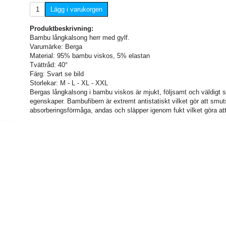
Lägg i varukorgen
Produktbeskrivning:
Bambu långkalsong herr med gylf.
Varumärke: Berga
Material: 95% bambu viskos, 5% elastan
Tvättråd: 40°
Färg: Svart se bild
Storlekar: M - L - XL - XXL
Bergas långkalsong i bambu viskos är mjukt, följsamt och väldigt sk
egenskaper. Bambufibern är extremt antistatiskt vilket gör att smuts
absorberingsförmåga, andas och släpper igenom fukt vilket göra att