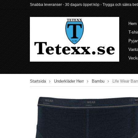
Snabba leveranser - 30 dagars öppet köp - Trygga och säkra betalni
Hem
T-shi
Pyja
Vant
Veck
Startsida
Underkläder Herr
Bambu
Life Wear Ba