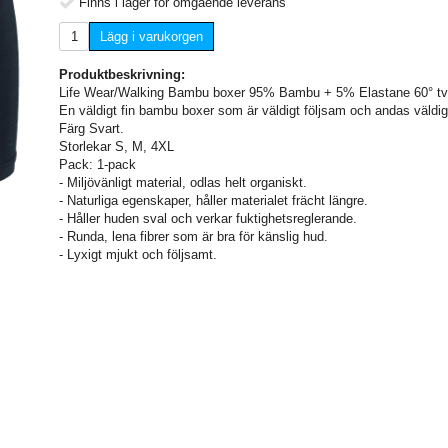
Finns i lager för omgående leverans
Lägg i varukorgen
Produktbeskrivning:
Life Wear/Walking Bambu boxer 95% Bambu + 5% Elastane 60° tvä
En väldigt fin bambu boxer som är väldigt följsam och andas väldig
Färg Svart.
Storlekar S, M, 4XL
Pack: 1-pack
- Miljövänligt material, odlas helt organiskt.
- Naturliga egenskaper, håller materialet frächt längre.
- Håller huden sval och verkar fuktighetsreglerande.
- Runda, lena fibrer som är bra för känslig hud.
- Lyxigt mjukt och följsamt.