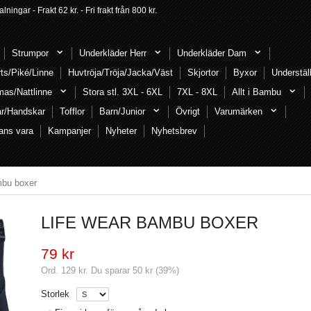
ngar - Frakt 62 kr. - Fri frakt från 800 kr.
Strumpor
Underkläder Herr
Underkläder Dam
rts/Piké/Linne
Huvtröja/Tröja/Jacka/Väst
Skjortor
Byxor
Understäl
mas/Nattlinne
Stora stl. 3XL - 6XL
7XL - 8XL
Allt i Bambu
ar/Handskar
Tofflor
Barn/Junior
Övrigt
Varumärken
ans vara
Kampanjer
Nyheter
Nyhetsbrev
mbu boxer
LIFE WEAR BAMBU BOXER
79 kr
Ord.
129 kr
. Du sparar
50 kr
(
39
%)
Storlek