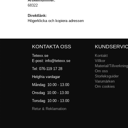
Artikelnummer:
68322
Direktlänk:
Högerklicka och kopiera adressen
KONTAKTA OSS
KUNDSERVI
Tetexx.se
Kontakt
E-post: info@tetexx.se
Villkor
Material/Tillverkning
Tel: 076-119 17 28
Om oss
Storleksguider
Helgfria vardagar
Varumärken
Måndag 10.00 - 13.00
Om cookies
Onsdag 10.00 - 13.00
Torsdag 10.00 - 13.00
Retur & Reklamation