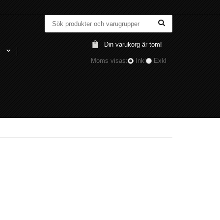
Din varukorg är tom!
l
Moms visas:
Inkl
Exkl