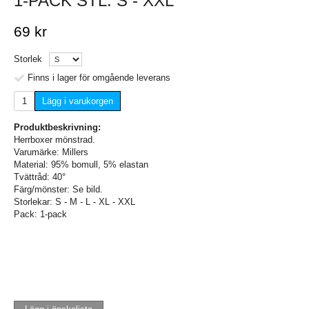
1-PACK STL. S - XXL
69 kr
Storlek
Finns i lager för omgående leverans
Lägg i varukorgen
Produktbeskrivning:
Herrboxer mönstrad.
Varumärke: Millers
Material: 95% bomull, 5% elastan
Tvättråd: 40°
Färg/mönster: Se bild.
Storlekar: S - M - L - XL - XXL
Pack: 1-pack