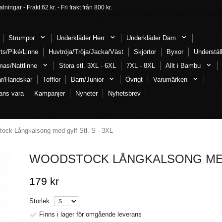
ngar - Frakt 62 kr. - Fri frakt från 800 kr.
Strumpor
Underkläder Herr
Underkläder Dam
rts/Piké/Linne
Huvtröja/Tröja/Jacka/Väst
Skjortor
Byxor
Understäl
mas/Nattlinne
Stora stl. 3XL - 6XL
7XL - 8XL
Allt i Bambu
ar/Handskar
Tofflor
Barn/Junior
Övrigt
Varumärken
ans vara
Kampanjer
Nyheter
Nyhetsbrev
ock Långkalsong med gylf Stl. S - 3XL
WOODSTOCK LÅNGKALSONG MED 
179 kr
Storlek
Finns i lager för omgående leverans