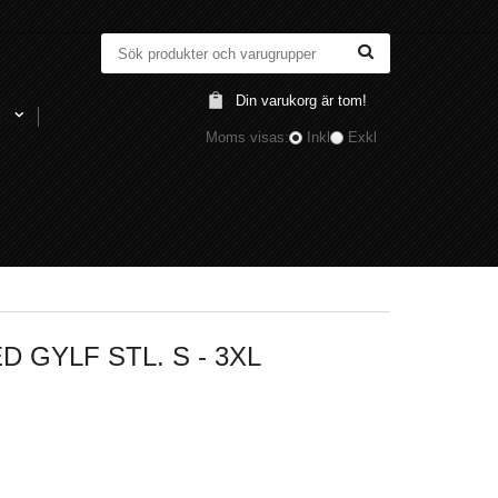
Din varukorg är tom!
l
Moms visas:
Inkl
Exkl
GYLF STL. S - 3XL