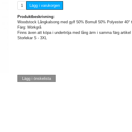
Lägg i varukorgen
Produktbeskrivning:
Woodstock Långkalsong med gylf 50% Bomull 50% Polyester 40° t
Färg: Mörkgrå
Finns även att köpa i undertröja med lång ärm i samma färg artikel
Storlekar S - 3XL
Lägg i önskelista