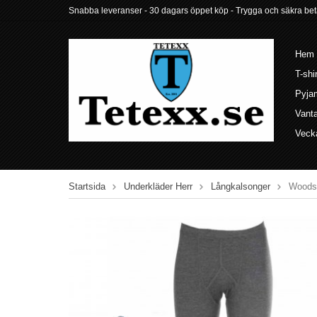
Snabba leveranser - 30 dagars öppet köp - Trygga och säkra betalni
Hem
T-shi
Pyja
Vant
Veck
Startsida
Underkläder Herr
Långkalsonger
Woodst