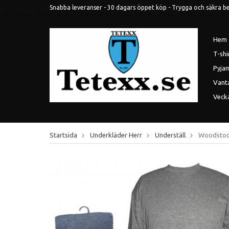
Snabba leveranser - 30 dagars öppet köp - Trygga och säkra betal
Hem
T-shi
Pyja
Vant
Veck
Startsida
Underkläder Herr
Underställ
Woodstock