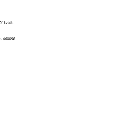
° tvätt.
r. 460098