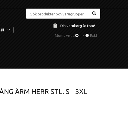
Din varukorg är tom!
äll
Moms visas:
Inkl
Exkl
G ÄRM HERR STL. S - 3XL