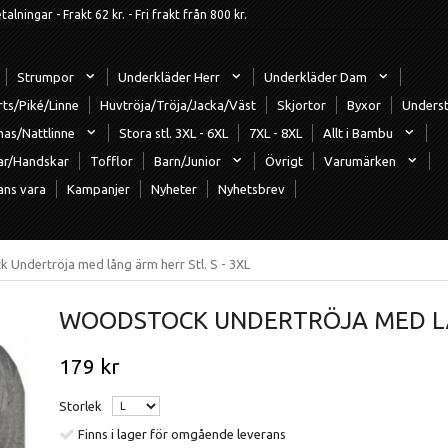
ningar - Frakt 62 kr. - Fri frakt från 800 kr.
Strumpor
Underkläder Herr
Underkläder Dam
rts/Piké/Linne
Huvtröja/Tröja/Jacka/Väst
Skjortor
Byxor
Underst
mas/Nattlinne
Stora stl. 3XL - 6XL
7XL - 8XL
Allt i Bambu
ar/Handskar
Tofflor
Barn/Junior
Övrigt
Varumärken
ans vara
Kampanjer
Nyheter
Nyhetsbrev
 Undertröja med lång ärm herr Stl. S - 3XL
WOODSTOCK UNDERTRÖJA MED LÅN
179 kr
Storlek
Finns i lager för omgående leverans