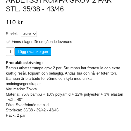
ARBETSSTRUMPA GROV 2 PAR
STL. 35/38 - 43/46
110 kr
Storlek
Finns i lager för omgående leverans
Lägg i varukorgen
Produktbeskrivning:
Bambu arbetsstrumpa grov 2 par. Strumpan har frottesula och extra
kraftig resår, följsam och behaglig. Andas bra och håller foten torr.
Bambun är bra både för värme och kyla med unika
andningsegenskaper.
Varumärke: Zokks
Material: 75% bambu + 10% polyamid + 12% polyester + 3% elastan
Tvätt: 40°
Färg: Svart/vinröd se bild
Storlekar: 35/38 - 39/42 - 43/46
Pack: 2 par