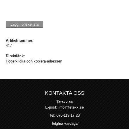
Lägg i önskelista
Artikelnummer:
417
Direktlänk:
Högerklicka och kopiera adressen
KONTAKTA OSS
Tetexx.se
E-post: info@tetexx.se
Tel: 076-119 17 28
Helgfria vardagar