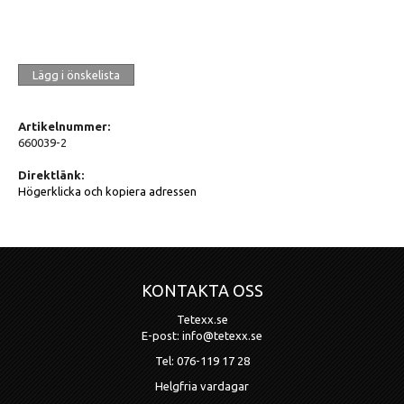
Lägg i önskelista
Artikelnummer:
660039-2
Direktlänk:
Högerklicka och kopiera adressen
KONTAKTA OSS
Tetexx.se
E-post: info@tetexx.se
Tel: 076-119 17 28
Helgfria vardagar