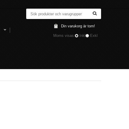
Din varukorg är tom!
l
Moms visas:
Inkl
Exkl