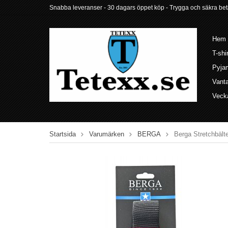
Snabba leveranser - 30 dagars öppet köp - Trygga och säkra betalni
Hem
T-shi
Pyja
Vant
Veck
Startsida
Varumärken
BERGA
Berga Stretchbält