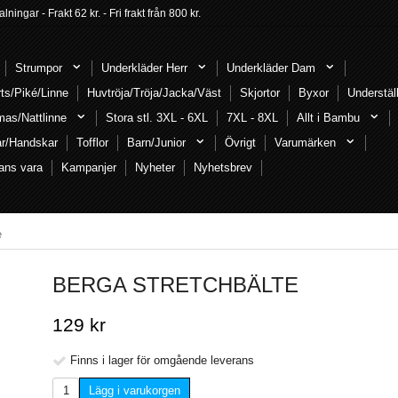
ngar - Frakt 62 kr. - Fri frakt från 800 kr.
Strumpor
Underkläder Herr
Underkläder Dam
rts/Piké/Linne
Huvtröja/Tröja/Jacka/Väst
Skjortor
Byxor
Understäl
mas/Nattlinne
Stora stl. 3XL - 6XL
7XL - 8XL
Allt i Bambu
ar/Handskar
Tofflor
Barn/Junior
Övrigt
Varumärken
ans vara
Kampanjer
Nyheter
Nyhetsbrev
e
BERGA STRETCHBÄLTE
129 kr
Finns i lager för omgående leverans
Lägg i varukorgen