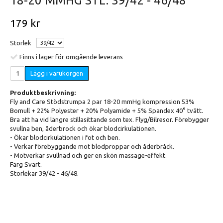
18-20 MMHG STL. 39/42 - 46/48
179 kr
Storlek
Finns i lager för omgående leverans
Lägg i varukorgen
Produktbeskrivning:
Fly and Care Stödstrumpa 2 par 18-20 mmHg kompression 53%
Bomull + 22% Polyester + 20% Polyamide + 5% Spandex 40° tvätt.
Bra att ha vid längre stillasittande som tex. Flyg/Bilresor. Förebygger
svullna ben, åderbrock och ökar blodcirkulationen.
- Ökar blodcirkulationen i fot och ben.
- Verkar förebyggande mot blodproppar och åderbråck.
- Motverkar svullnad och ger en skön massage-effekt.
Färg Svart.
Storlekar 39/42 - 46/48.