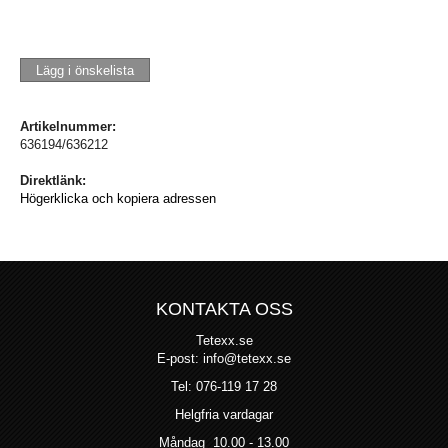
Lägg i önskelista
Artikelnummer:
636194/636212
Direktlänk:
Högerklicka och kopiera adressen
KONTAKTA OSS
Tetexx.se
E-post: info@tetexx.se
Tel: 076-119 17 28
Helgfria vardagar
Måndag 10.00 - 13.00