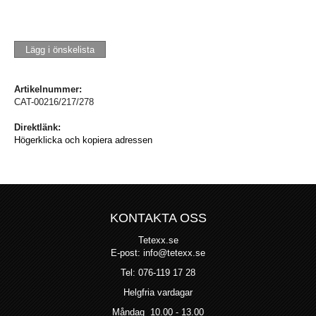
Lägg i önskelista
Artikelnummer:
CAT-00216/217/278
Direktlänk:
Högerklicka och kopiera adressen
KONTAKTA OSS
Tetexx.se
E-post: info@tetexx.se
Tel: 076-119 17 28
Helgfria vardagar
Måndag 10.00 - 13.00