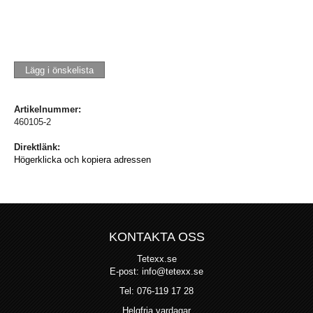
Lägg i önskelista
Artikelnummer:
460105-2
Direktlänk:
Högerklicka och kopiera adressen
KONTAKTA OSS
Tetexx.se
E-post: info@tetexx.se
Tel: 076-119 17 28
Helgfria vardagar