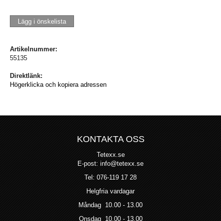
Lägg i önskelista
Artikelnummer:
55135
Direktlänk:
Högerklicka och kopiera adressen
KONTAKTA OSS
Tetexx.se
E-post: info@tetexx.se
Tel: 076-119 17 28
Helgfria vardagar
Måndag 10.00 - 13.00
Onsdag 10.00 - 13.00