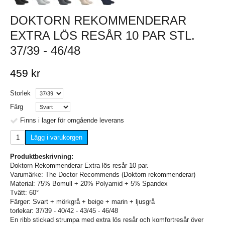
DOKTORN REKOMMENDERAR
EXTRA LÖS RESÅR 10 PAR STL.
37/39 - 46/48
459 kr
Storlek
Färg
Finns i lager för omgående leverans
Lägg i varukorgen
Produktbeskrivning:
Doktorn Rekommenderar Extra lös resår 10 par.
Varumärke: The Doctor Recommends (Doktorn rekommenderar)
Material: 75% Bomull + 20% Polyamid + 5% Spandex
Tvätt: 60°
Färger: Svart + mörkgrå + beige + marin + ljusgrå
torlekar: 37/39 - 40/42 - 43/45 - 46/48
En ribb stickad strumpa med extra lös resår och komfortresår över