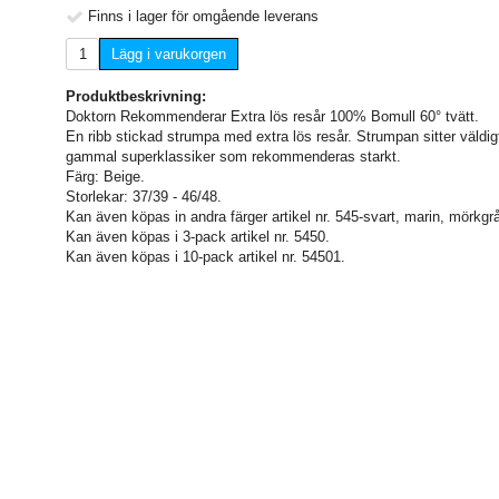
Finns i lager för omgående leverans
Lägg i varukorgen
Produktbeskrivning:
Doktorn Rekommenderar Extra lös resår 100% Bomull 60° tvätt.
En ribb stickad strumpa med extra lös resår. Strumpan sitter väldig
gammal superklassiker som rekommenderas starkt.
Färg: Beige.
Storlekar: 37/39 - 46/48.
Kan även köpas in andra färger artikel nr. 545-svart, marin, mörkgr
Kan även köpas i 3-pack artikel nr. 5450.
Kan även köpas i 10-pack artikel nr. 54501.