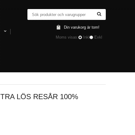
Din varukorg är tom!
l
Moms visas:
Inkl
Exkl
RA LÖS RESÅR 100%