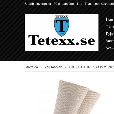
Snabba leveranser - 30 dagars öppet köp - Trygga och säkra betalni
Hem
T-shi
Pyja
Vant
Veck
Startsida
Varumärken
THE DOCTOR RECOMMEND