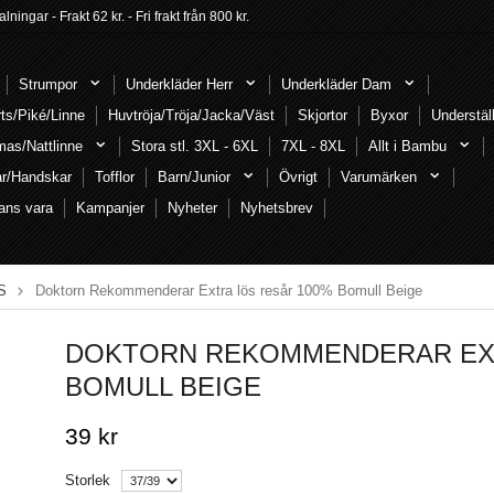
ngar - Frakt 62 kr. - Fri frakt från 800 kr.
Strumpor
Underkläder Herr
Underkläder Dam
rts/Piké/Linne
Huvtröja/Tröja/Jacka/Väst
Skjortor
Byxor
Understäl
mas/Nattlinne
Stora stl. 3XL - 6XL
7XL - 8XL
Allt i Bambu
ar/Handskar
Tofflor
Barn/Junior
Övrigt
Varumärken
ans vara
Kampanjer
Nyheter
Nyhetsbrev
S
Doktorn Rekommenderar Extra lös resår 100% Bomull Beige
DOKTORN REKOMMENDERAR EXT
BOMULL BEIGE
39 kr
Storlek