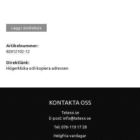
Lägg i önskelista
Artikelnummer:
82612102-12
Direktlänk:
Högerklicka och kopiera adressen
KONTAKTA OSS
Tetexx.se
E-post: info@tetexx.se
Tel: 076-119 17 28
Helgfria vardagar