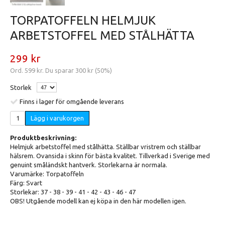
TORPATOFFELN HELMJUK
ARBETSTOFFEL MED STÅLHÄTTA
299 kr
Ord.
599 kr
. Du sparar
300 kr
(
50
%)
Storlek
Finns i lager för omgående leverans
Lägg i varukorgen
Produktbeskrivning:
Helmjuk arbetstoffel med stålhätta. Ställbar vristrem och ställbar
hälsrem. Ovansida i skinn för bästa kvalitet. Tillverkad i Sverige med
genuint småländskt hantverk. Storlekarna är normala.
Varumärke: Torpatoffeln
Färg: Svart
Storlekar: 37 - 38 - 39 - 41 - 42 - 43 - 46 - 47
OBS! Utgående modell kan ej köpa in den här modellen igen.