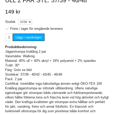
ULL 2 PAR STL. 37/39 - 46/48
149 kr
Storlek
Finns i lager för omgående leverans
Lägg i varukorgen
Produktbeskrivning:
Jägarstrumpa knälång 2 par
Varumärke: Walking
Material: 40% ull + 40% akryl + 18% polyamid + 2% spandex
Tvätt. 30°
Färg: Grön se bild
Storlekar: 37/39 - 40/42 - 43/45 - 46/48
Pack: 2 par
Certifikat: Innehåller inga hälsofarliga ämnen enligt ÖKO-TEX 100
Knälång jägarstrumpa av slitstark ullblandning. Ullens naturliga
egenskaper gör strumpan båda värmande och fukttransporterande,
vilken håller fötterna torra och fräscha även vid hög aktivitet och kyligt
väder. Den kraftiga kvaliteten gör strumpan extra hållbar och perfekt
för jakt, vandring, fiske och annat friluftsliv. En klassisk och
funktionell ullstrumpa för dig som prioriterar både komfort och