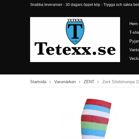
Snabba leveranser - 30 dagars öppet köp - Trygga och säkra betalni
Hem
T-shi
Pyja
Vant
Veck
Startsida
Varumärken
ZENT
Zent Stödstrumpa 1