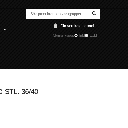
Din varukorg är tom!
l
Moms visas:
Inkl
Exkl
STL. 36/40