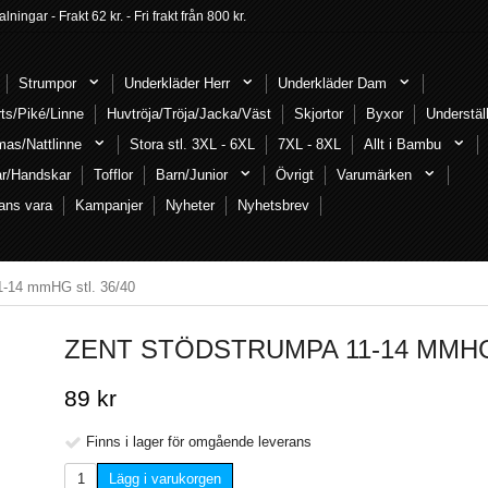
ngar - Frakt 62 kr. - Fri frakt från 800 kr.
Strumpor
Underkläder Herr
Underkläder Dam
rts/Piké/Linne
Huvtröja/Tröja/Jacka/Väst
Skjortor
Byxor
Understäl
mas/Nattlinne
Stora stl. 3XL - 6XL
7XL - 8XL
Allt i Bambu
ar/Handskar
Tofflor
Barn/Junior
Övrigt
Varumärken
ans vara
Kampanjer
Nyheter
Nyhetsbrev
1-14 mmHG stl. 36/40
ZENT STÖDSTRUMPA 11-14 MMHG 
89 kr
Finns i lager för omgående leverans
Lägg i varukorgen