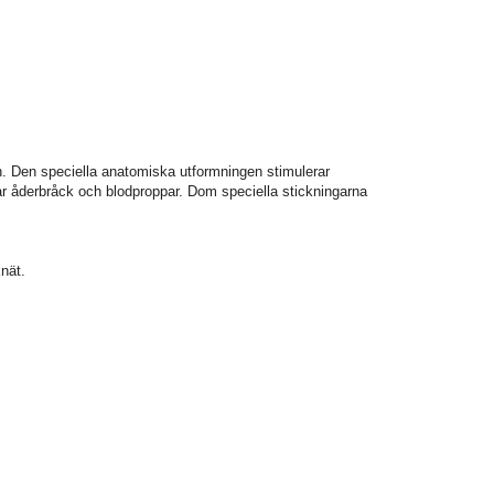
. Den speciella anatomiska utformningen stimulerar
ar åderbråck och blodproppar. Dom speciella stickningarna
knät.