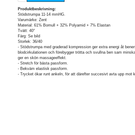
Produktbeskrivning:
Stödstrumpa 11-14 mmHG.
Varumärke: Zent
Material: 61% Bomull + 32% Polyamid + 7% Elastan
Tvätt: 40°
Färg: Se bild
Storlek: 36/40
- Stödstrumpa med graderad kompression ger extra energi åt benen
blodcirkulationen och förebygger trötta och svullna ben sam minsk
ger en skön massageeffekt.
- Stretch för bästa passform.
- Bekväm elastisk passform.
- Trycket ökar runt ankeln, för att därefter succesivt avta upp mot 