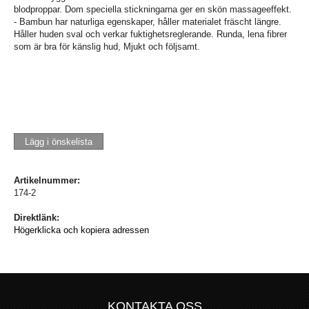
blodproppar. Dom speciella stickningarna ger en skön massageeffekt.
- Bambun har naturliga egenskaper, håller materialet fräscht längre.
Håller huden sval och verkar fuktighetsreglerande. Runda, lena fibrer
som är bra för känslig hud, Mjukt och följsamt.
Lägg i önskelista
Artikelnummer:
174-2
Direktlänk:
Högerklicka och kopiera adressen
KONTAKTA OSS