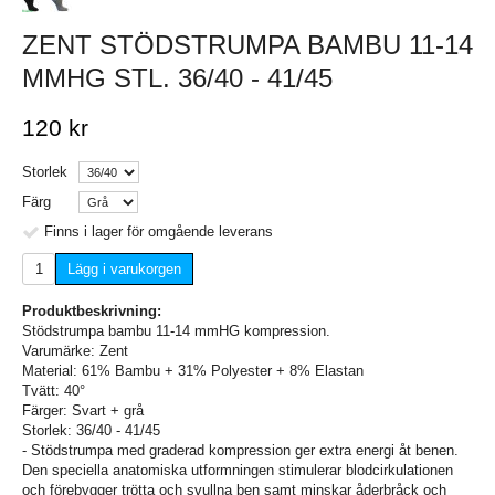
ZENT STÖDSTRUMPA BAMBU 11-14
MMHG STL. 36/40 - 41/45
120 kr
Storlek
Färg
Finns i lager för omgående leverans
Lägg i varukorgen
Produktbeskrivning:
Stödstrumpa bambu 11-14 mmHG kompression.
Varumärke: Zent
Material: 61% Bambu + 31% Polyester + 8% Elastan
Tvätt: 40°
Färger: Svart + grå
Storlek: 36/40 - 41/45
- Stödstrumpa med graderad kompression ger extra energi åt benen.
Den speciella anatomiska utformningen stimulerar blodcirkulationen
och förebygger trötta och svullna ben samt minskar åderbråck och