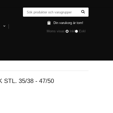
Din varukorg är tom!
l
Moms visas:
Inkl
Exkl
TL. 35/38 - 47/50