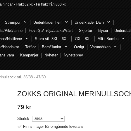
ngar - Frakt 62 kr. - Fri frakt från 800 kr.
Strumpor
Underkläder Herr
Underkläder Dam
rts/Piké/Linne
Huvtröja/Tröja/Jacka/Väst
Skjortor
Byxor
Understäl
mas/Nattlinne
Stora stl. 3XL - 6XL
7XL - 8XL
Allt i Bambu
ar/Handskar
Tofflor
Barn/Junior
Övrigt
Varumärken
ans vara
Kampanjer
Nyheter
Nyhetsbrev
inullsock stl. 35/38 - 47/50
ZOKKS ORIGINAL MERINULLSOCK S
79 kr
Storlek
Finns i lager för omgående leverans