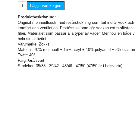
Lägg i varukorgen
Produktbeskrivning:
Original merinoullsock med resårstickning som förhindrar veck och 
komfort och ventilation. Frottéssula som gör sockan extra slitstar
fiber. Materialet som passar alla typer av väder. Merinoullen både
hela sin aktivitet.
Varumärke: Zokks
Material: 70% merinoull + 15% acryl + 10% polyamid + 5% elastan
Tvätt: 40°
Färg: Grå/svart
Storlekar: 35/38 - 39/42 - 43/46 - 47/50 (47/50 är i helsvarta)