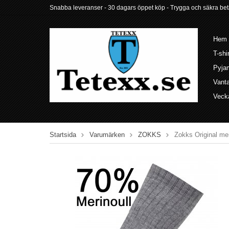
Snabba leveranser - 30 dagars öppet köp - Trygga och säkra betalni
Hem
T-shi
Pyja
Vant
Veck
Startsida
Varumärken
ZOKKS
Zokks Original mer