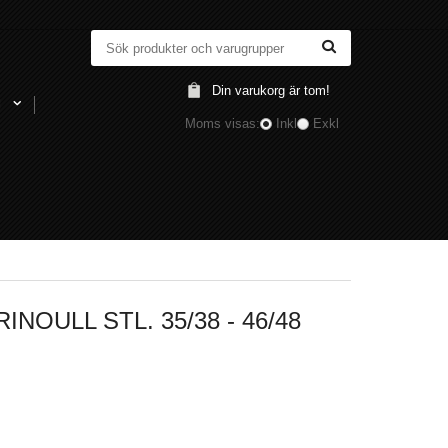
Din varukorg är tom!
l
Moms visas:
Inkl
Exkl
OULL STL. 35/38 - 46/48