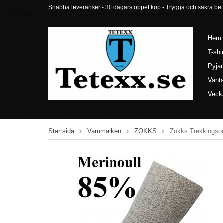
Snabba leveranser - 30 dagars öppet köp - Trygga och säkra betalni
Hem
T-shi
Pyja
Vant
Veck
Startsida
Varumärken
ZOKKS
Zokks Trekkingsoc