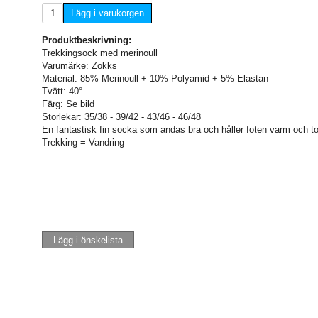
Lägg i varukorgen
Produktbeskrivning:
Trekkingsock med merinoull
Varumärke: Zokks
Material: 85% Merinoull + 10% Polyamid + 5% Elastan
Tvätt: 40°
Färg: Se bild
Storlekar: 35/38 - 39/42 - 43/46 - 46/48
En fantastisk fin socka som andas bra och håller foten varm och to
Trekking = Vandring
Lägg i önskelista