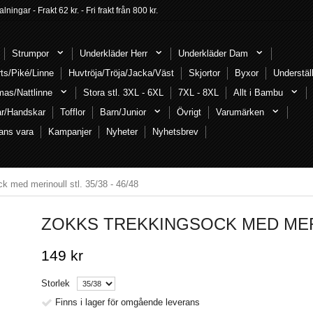
ngar - Frakt 62 kr. - Fri frakt från 800 kr.
Strumpor
Underkläder Herr
Underkläder Dam
rts/Piké/Linne
Huvtröja/Tröja/Jacka/Väst
Skjortor
Byxor
Understäl
mas/Nattlinne
Stora stl. 3XL - 6XL
7XL - 8XL
Allt i Bambu
ar/Handskar
Tofflor
Barn/Junior
Övrigt
Varumärken
ans vara
Kampanjer
Nyheter
Nyhetsbrev
k med merinoull stl. 35/38 - 46/48
ZOKKS TREKKINGSOCK MED MERIN
149 kr
Storlek
Finns i lager för omgående leverans