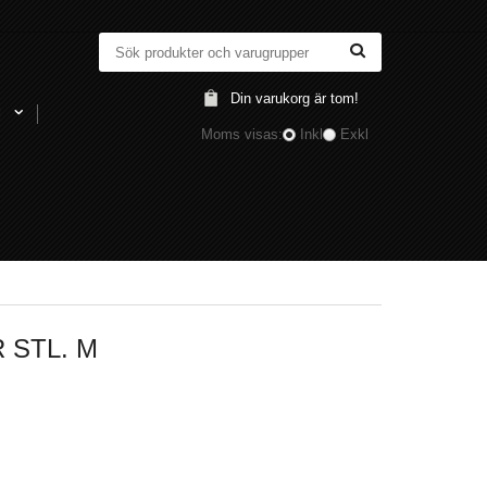
Din varukorg är tom!
l
Moms visas:
Inkl
Exkl
 STL. M