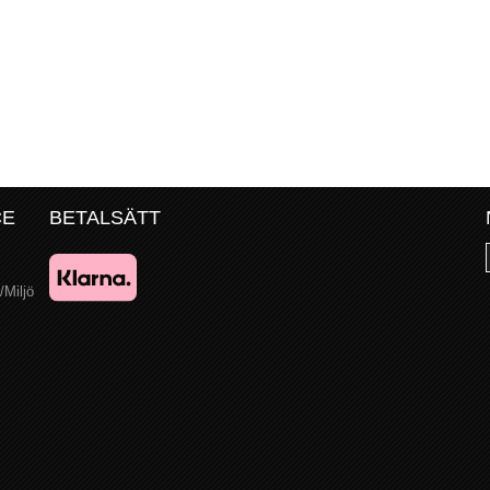
CE
BETALSÄTT
/Miljö