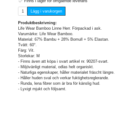
Finns i lager för omgående leverans
Lägg i varukorgen
Produktbeskrivning:
Life Wear Bamboo Linne Herr. Förpackad i ask.
Varumärke: Life Wear Bamboo.
Material: 67% Bambu + 28% Bomull + 5% Elastan.
Tvätt: 60°.
Färg: Vit.
Storlekar: M
- Finns även att köpa i svart artikel nr. 90207-svart.
- Miljövänligt material, odlas helt organiskt.
- Naturliga egenskaper, håller materialet fräscht längre.
- Håller huden sval och verkar fuktighetsreglerande.
- Runda, lena fibrer som är bra för känslig hud.
- Lyxigt mjukt och följsamt.