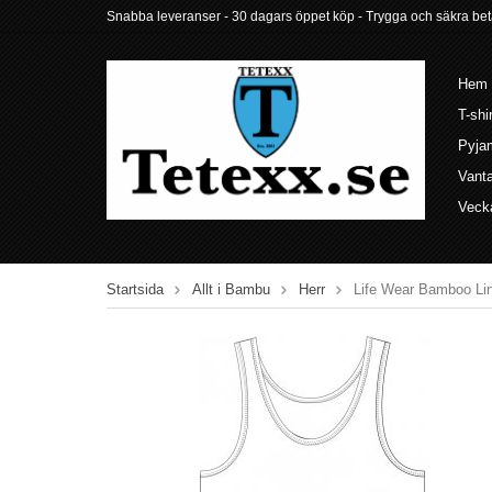
Snabba leveranser - 30 dagars öppet köp - Trygga och säkra betalni
Hem
T-shi
Pyja
Vant
Veck
Startsida
Allt i Bambu
Herr
Life Wear Bamboo Lin