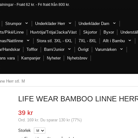
ngar - Frakt 62 kr. - Fri frakt från 800 kr.
Strumpor
Underkläder Herr
Underkläder Dam
rts/Piké/Linne
Huvtröja/Tröja/Jacka/Väst
Skjortor
Byxor
Understäl
mas/Nattlinne
Stora stl. 3XL - 6XL
7XL - 8XL
Allt i Bambu
ar/Handskar
Tofflor
Barn/Junior
Övrigt
Varumärken
ans vara
Kampanjer
Nyheter
Nyhetsbrev
ne Herr stl. M
LIFE WEAR BAMBOO LINNE HERR
39 kr
Ord.
169 kr
. Du sparar
130 kr
(
77
%)
Storlek